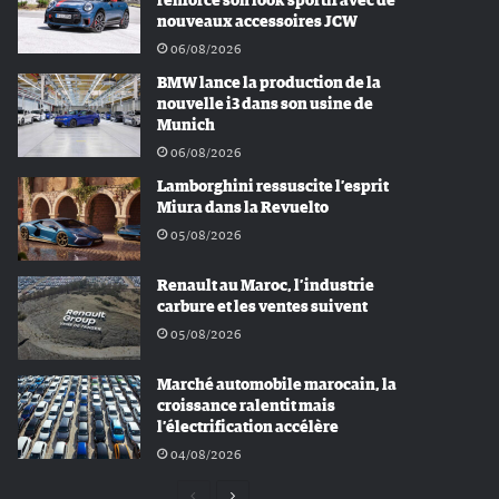
renforce son look sportif avec de
nouveaux accessoires JCW
06/08/2026
BMW lance la production de la
nouvelle i3 dans son usine de
Munich
06/08/2026
Lamborghini ressuscite l’esprit
Miura dans la Revuelto
05/08/2026
Renault au Maroc, l’industrie
carbure et les ventes suivent
05/08/2026
Marché automobile marocain, la
croissance ralentit mais
l’électrification accélère
04/08/2026
Page
Page