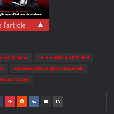
 l'article
tomobile Maroc
Pierre-Edward Dutheillet
CA
transformation digitale automobile
Renault Tanger
din
Tumblr
Pinterest
Reddit
VKontakte
Partager par email
Imprimer