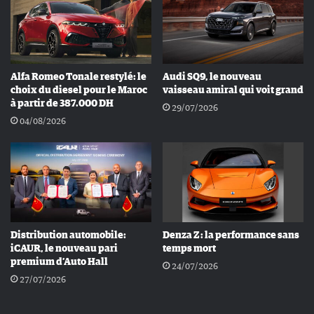
Alfa Romeo Tonale restylé: le
Audi SQ9, le nouveau
choix du diesel pour le Maroc
vaisseau amiral qui voit grand
à partir de 387.000 DH
29/07/2026
04/08/2026
Distribution automobile:
Denza Z : la performance sans
iCAUR, le nouveau pari
temps mort
premium d’Auto Hall
24/07/2026
27/07/2026