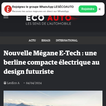
Rejoignez le groupe WhatsApp LESÉCOAUTO
×
Rejoindre
Recevez les actus majeures en direct sur WhatsApp
Menu
ACTU
ESSAIS
INTERNATIONAL
Nouvelle Mégane E-Tech : une
berline compacte électrique au
design futuriste
LesEco A
04/04/2024