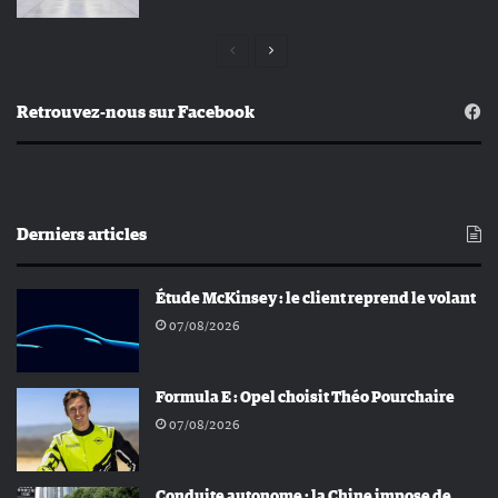
Page
Page
précédente
suivante
Retrouvez-nous sur Facebook
Derniers articles
Étude McKinsey : le client reprend le volant
07/08/2026
Formula E : Opel choisit Théo Pourchaire
07/08/2026
Conduite autonome : la Chine impose de