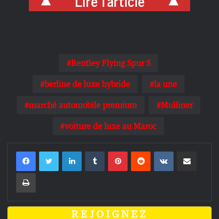
Lire l'article
Bentley Flying Spur S
berline de luxe hybride
la une
marché automobile premium
Mulliner
voiture de luxe au Maroc
Linkedin
Tumblr
Pinterest
Reddit
VKontakte
Partager par email
Imprimer
REJOIGNEZ