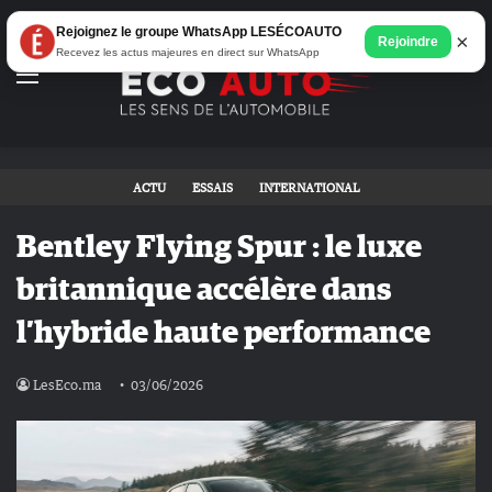
Rejoignez le groupe WhatsApp LESÉCOAUTO
×
Rejoindre
Recevez les actus majeures en direct sur WhatsApp
Menu
ACTU
ESSAIS
INTERNATIONAL
Bentley Flying Spur : le luxe
britannique accélère dans
l’hybride haute performance
LesEco.ma
03/06/2026