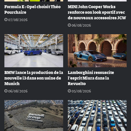
Formula E : Opel choisit Théo
MINI John Cooper Works
Pourchaire
renforce son look sportif avec
de nouveaux accessoires JCW
07/08/2026
06/08/2026
BMW lance la production de la
Lamborghini ressuscite
nouvelle i3 dans son usine de
l’esprit Miura dans la
Munich
Revuelto
06/08/2026
05/08/2026