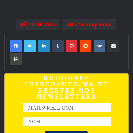
Électrification
Union européenne
Linkedin
Tumblr
Pinterest
Reddit
VKontakte
Partager par email
Imprimer
REJOIGNEZ
LESECOAUTO.MA ET
RECEVEZ NOS
NEWSLETTERS