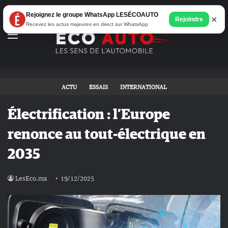
Rejoignez le groupe WhatsApp LESÉCOAUTO
×
Rejoindre
Recevez les actus majeures en direct sur WhatsApp
Menu
ACTU
ESSAIS
INTERNATIONAL
Électrification : l’Europe
renonce au tout-électrique en
2035
LesEco.ma
19/12/2025