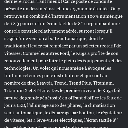
dernière Focus. Tant mieux ! Car ce poste de conduite
présente un dessin réussi et une ergonomie étudiée. On y
retrouve un combiné d’instrumentation 100% numérique
de 12,3 pouces et un écran tactile de 8’’ surplombant une
console centrale relativement aérée, surtout lorsqu’il
s’agit d’une version à boîte automatique, dont le
traditionnel levier est remplacé par un sélecteur rotatif de
vitesses. Comme les autres Ford, le Kuga a profité de son
renouvellement pour faire le plein des équipements et des
technologies. Un volet qui nous amène à évoquer les
finitions retenues par le distributeur et qui sont au
nombre de cinq à savoir, Trend, Trend Plus, Titanium,
Titanium X et ST-Line. Dès le premier niveau, le Kuga fait
preuve de grande générosité en offrant d’office les feux de
jour à LED, l’allumage auto des phares, la climatisation
semi-automatique, le démarrage par bouton, le régulateur
de vitesse, les 4 lève-vitres électriques, l’écran tactile 8’’
du système Sync3 avec connectivité mirroring pour