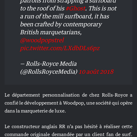
patrons from strapping a surfboard
to the roof of his
#Ghost
. This is not
a run of the mill surfboard, it has
been crafted by contemporary
British marquetarians,
@woodpopstrel
pic.twitter.com/LXdbDLs6pz
— Rolls-Royce Media
(@RollsRoyceMedia)
10 août 2018
Le département personnalisation de chez Rolls-Royce a
confié le développement à Woodpop, une société qui opère
dans la marqueterie de luxe.
Le constructeur anglais RR n’a pas hésité à réaliser cette
commande originale demandée par un client fan de surf.