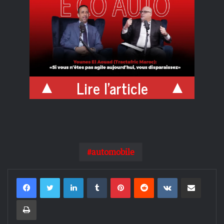
Lire l'article
automobile
Linkedin
Tumblr
Pinterest
Reddit
VKontakte
Partager par email
Imprimer