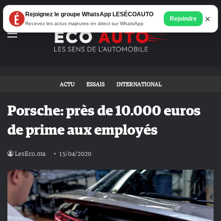
Rejoignez le groupe WhatsApp LESÉCOAUTO
×
Rejoindre
Recevez les actus majeures en direct sur WhatsApp
Menu
ACTU
ESSAIS
INTERNATIONAL
Porsche: près de 10.000 euros
de prime aux employés
LesEco.ma
15/04/2020