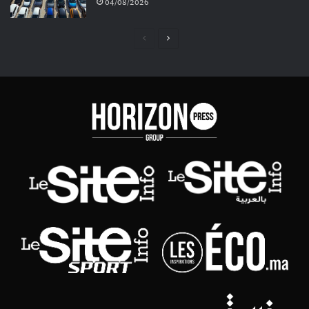
04/08/2026
Page
Page
précédente
suivante