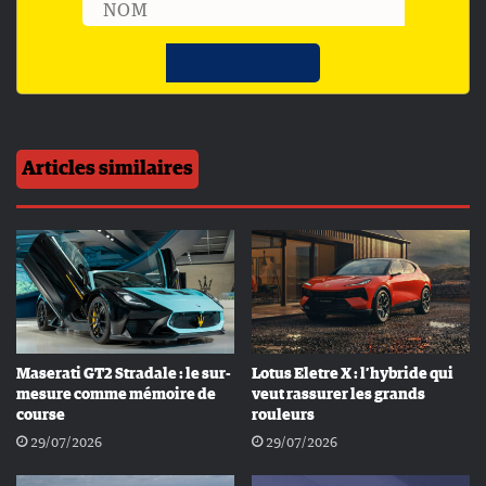
Articles similaires
Maserati GT2 Stradale : le sur-
Lotus Eletre X : l’hybride qui
mesure comme mémoire de
veut rassurer les grands
course
rouleurs
29/07/2026
29/07/2026