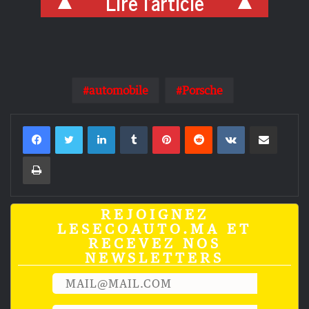
Lire l'article
automobile
Porsche
Linkedin
Tumblr
Pinterest
Reddit
VKontakte
Partager par email
Imprimer
REJOIGNEZ
LESECOAUTO.MA ET
RECEVEZ NOS
NEWSLETTERS