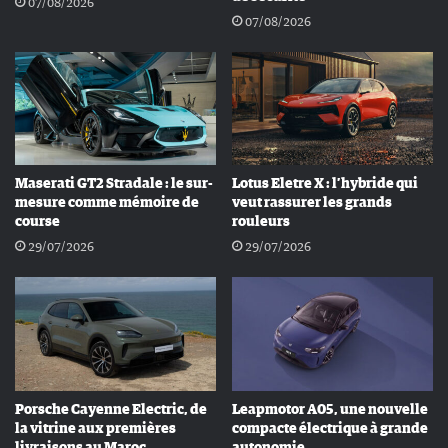
07/08/2026
07/08/2026
Maserati GT2 Stradale : le sur-
Lotus Eletre X : l’hybride qui
mesure comme mémoire de
veut rassurer les grands
course
rouleurs
29/07/2026
29/07/2026
Porsche Cayenne Electric, de
Leapmotor A05, une nouvelle
la vitrine aux premières
compacte électrique à grande
livraisons au Maroc
autonomie