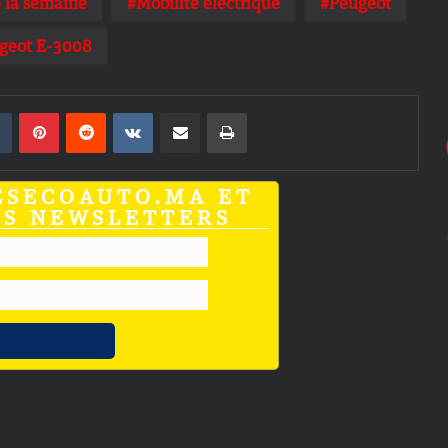
 la semaine
Mobilité électrique
Peugeot
geot E-3008
din
Tumblr
Pinterest
Reddit
VKontakte
Partager par email
Imprimer
ESECOAUTO.MA ET
OS NEWSLETTERS