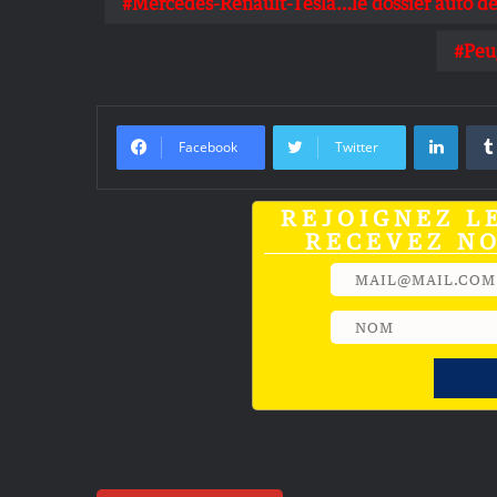
Mercedes-Renault-Tesla…le dossier auto de
Peu
Linke
Facebook
Twitter
REJOIGNEZ L
RECEVEZ N