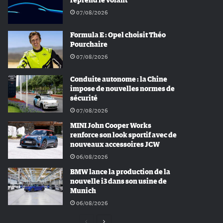
reprend le volant
07/08/2026
Formula E : Opel choisit Théo
Pourchaire
07/08/2026
Conduite autonome : la Chine
impose de nouvelles normes de
sécurité
07/08/2026
MINI John Cooper Works
renforce son look sportif avec de
nouveaux accessoires JCW
06/08/2026
BMW lance la production de la
nouvelle i3 dans son usine de
Munich
06/08/2026
Page
Page