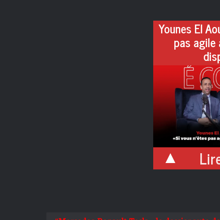
Younes El Aou
pas agile 
dis
Lire