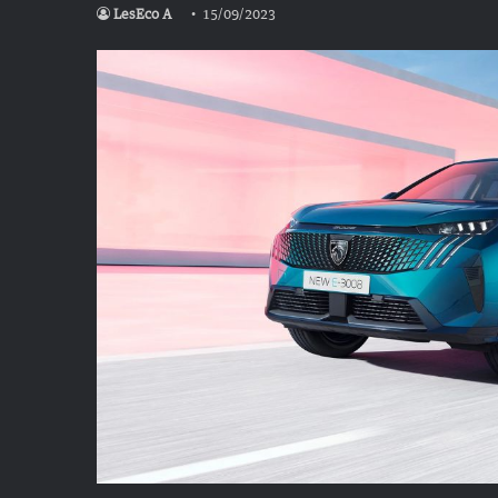
LesEco A
15/09/2023