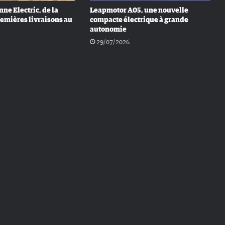
ne Electric, de la
Leapmotor A05, une nouvelle
remières livraisons au
compacte électrique à grande
autonomie
29/07/2026