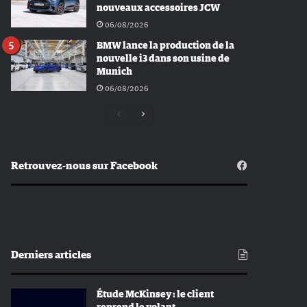
nouveaux accessoires JCW
06/08/2026
BMW lance la production de la
nouvelle i3 dans son usine de
Munich
06/08/2026
Page
Page
précédente
suivante
Retrouvez-nous sur Facebook
Derniers articles
Étude McKinsey : le client