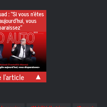
ad : “Si vous n’êtes
aujourd’hui, vous
paraissez”
 l'article