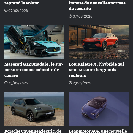
reprend le volant
impose de nouvelles normes
de sécurité
07/08/2026
07/08/2026
Maserati GT2 Stradale : le sur-
Lotus Eletre X : l’hybride qui
mesure comme mémoire de
veut rassurer les grands
course
rouleurs
29/07/2026
29/07/2026
Porsche Cayenne Electric, de
Leapmotor A05, une nouvelle