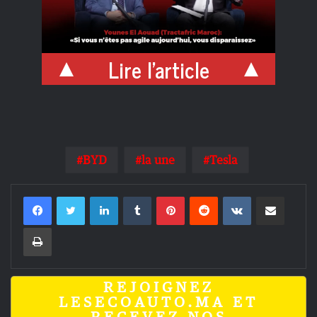
Lire l'article
BYD
la une
Tesla
Linkedin
Tumblr
Pinterest
Reddit
VKontakte
Partager par email
Imprimer
REJOIGNEZ
LESECOAUTO.MA ET
RECEVEZ NOS