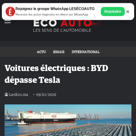
Rejoignez le groupe WhatsApp LESÉCOAUTO
×
Rejoindre
Recevez les actus majeures en direct sur WhatsApp
Menu
ACTU
ESSAIS
INTERNATIONAL
Voitures électriques : BYD
dépasse Tesla
LesEco.ma
09/01/2026