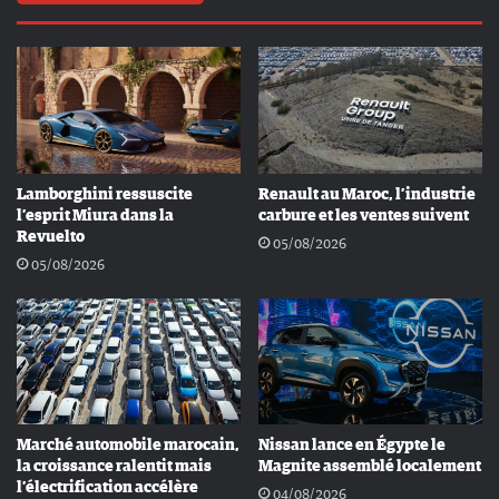
Lamborghini ressuscite
Renault au Maroc, l’industrie
l’esprit Miura dans la
carbure et les ventes suivent
Revuelto
05/08/2026
05/08/2026
Marché automobile marocain,
Nissan lance en Égypte le
la croissance ralentit mais
Magnite assemblé localement
l’électrification accélère
04/08/2026