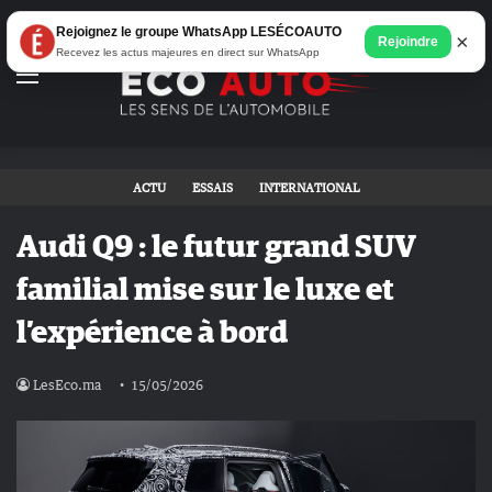
Rejoignez le groupe WhatsApp LESÉCOAUTO
×
Rejoindre
Recevez les actus majeures en direct sur WhatsApp
Menu
ACTU
ESSAIS
INTERNATIONAL
Audi Q9 : le futur grand SUV
familial mise sur le luxe et
l’expérience à bord
LesEco.ma
15/05/2026