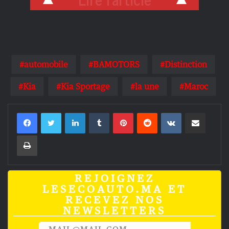
automobile
BAMOTORS
Distinction
Kia
Kia Sportage
la une
Maroc
Linkedin
Tumblr
Pinterest
Reddit
VKontakte
Partager par email
Imprimer
REJOIGNEZ
LESECOAUTO.MA ET
RECEVEZ NOS
NEWSLETTERS