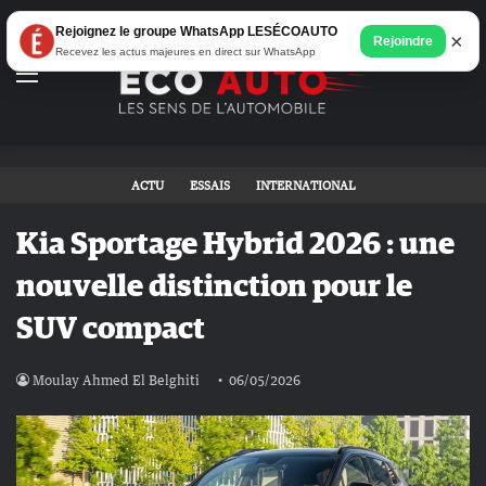
Rejoignez le groupe WhatsApp LESÉCOAUTO
×
Rejoindre
Recevez les actus majeures en direct sur WhatsApp
Menu
ACTU
ESSAIS
INTERNATIONAL
Kia Sportage Hybrid 2026 : une
nouvelle distinction pour le
SUV compact
Moulay Ahmed El Belghiti
06/05/2026