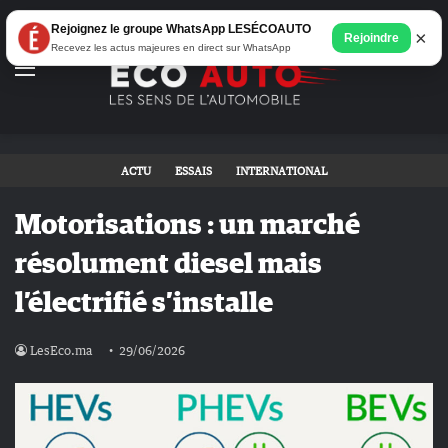
Rejoignez le groupe WhatsApp LESÉCOAUTO
×
Rejoindre
Recevez les actus majeures en direct sur WhatsApp
Menu
ACTU
ESSAIS
INTERNATIONAL
Motorisations : un marché
résolument diesel mais
l’électrifié s’installe
LesEco.ma
29/06/2026