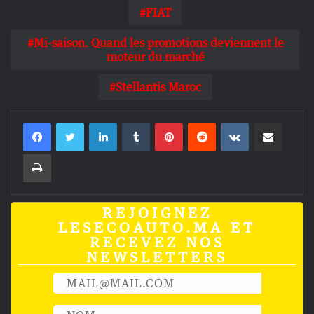
FIAT
Mi-saison. Quand les promotions deviennent le
moteur du marché
Stellantis Maroc
Linkedin
Tumblr
Pinterest
Reddit
VKontakte
Partager par email
Imprimer
REJOIGNEZ
LESECOAUTO.MA ET
RECEVEZ NOS
NEWSLETTERS