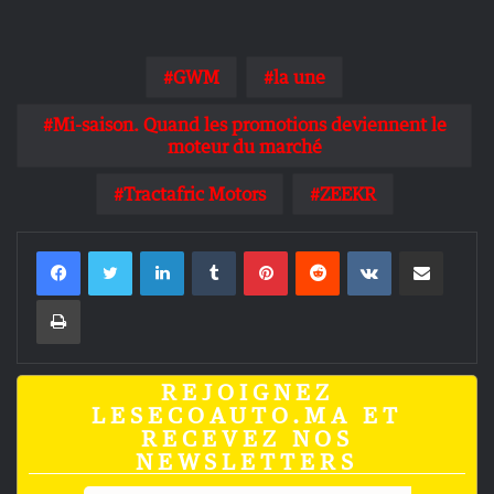
GWM
la une
Mi-saison. Quand les promotions deviennent le
moteur du marché
Tractafric Motors
ZEEKR
Linkedin
Tumblr
Pinterest
Reddit
VKontakte
Partager par email
Imprimer
REJOIGNEZ
LESECOAUTO.MA ET
RECEVEZ NOS
NEWSLETTERS