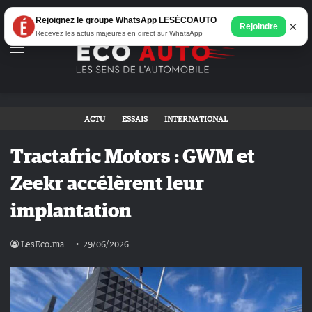
Rejoignez le groupe WhatsApp LESÉCOAUTO
×
Rejoindre
Recevez les actus majeures en direct sur WhatsApp
Menu
ACTU
ESSAIS
INTERNATIONAL
Tractafric Motors : GWM et
Zeekr accélèrent leur
implantation
LesEco.ma
29/06/2026