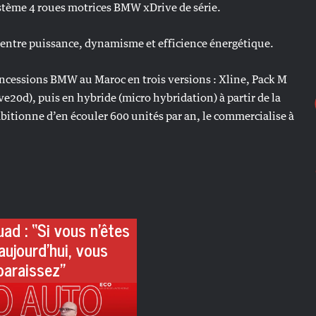
stème 4 roues motrices BMW xDrive de série.
 entre puissance, dynamisme et efficience énergétique.
concessions BMW au Maroc en trois versions : Xline, Pack M
ive20d), puis en hybride (micro hybridation) à partir de la
bitionne d’en écouler 600 unités par an, le commercialise à
ad : “Si vous n’êtes
aujourd’hui, vous
paraissez”