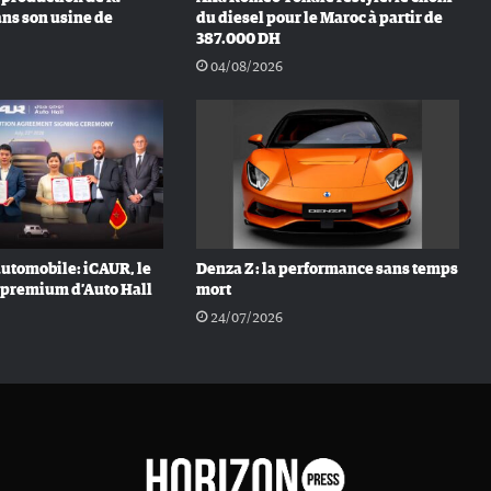
ans son usine de
du diesel pour le Maroc à partir de
387.000 DH
04/08/2026
automobile: iCAUR, le
Denza Z : la performance sans temps
 premium d’Auto Hall
mort
24/07/2026