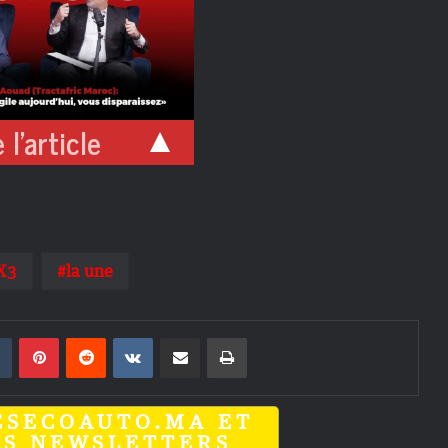
 l'article
X3
la une
din
Tumblr
Pinterest
Reddit
VKontakte
Partager par email
Imprimer
ESECOAUTO.MA ET
OS NEWSLETTERS