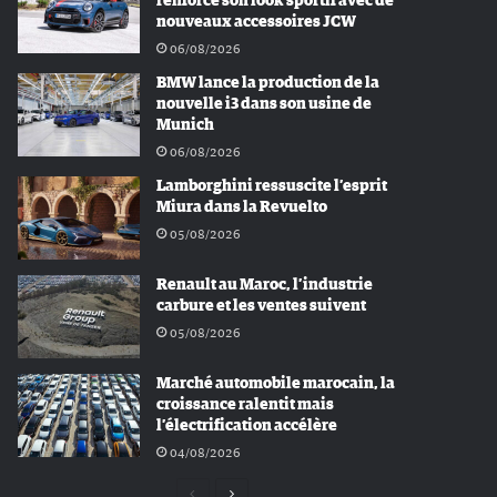
renforce son look sportif avec de
nouveaux accessoires JCW
06/08/2026
BMW lance la production de la
nouvelle i3 dans son usine de
Munich
06/08/2026
Lamborghini ressuscite l’esprit
Miura dans la Revuelto
05/08/2026
Renault au Maroc, l’industrie
carbure et les ventes suivent
05/08/2026
Marché automobile marocain, la
croissance ralentit mais
l’électrification accélère
04/08/2026
Page
Page