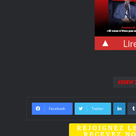
Lire
BMW 
Linke
Facebook
Twitter
REJOIGNEZ L
RECEVEZ N