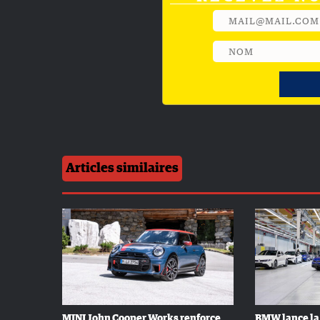
Articles similaires
MINI John Cooper Works renforce
BMW lance la 