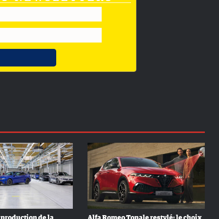
production de la
Alfa Romeo Tonale restylé: le choix