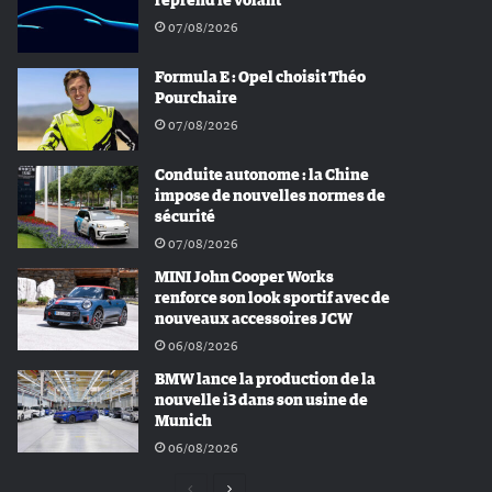
reprend le volant
07/08/2026
Formula E : Opel choisit Théo
Pourchaire
07/08/2026
Conduite autonome : la Chine
impose de nouvelles normes de
sécurité
07/08/2026
MINI John Cooper Works
renforce son look sportif avec de
nouveaux accessoires JCW
06/08/2026
BMW lance la production de la
nouvelle i3 dans son usine de
Munich
06/08/2026
Page
Page