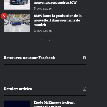
nouveaux accessoires JCW
06/08/2026
BMW lance la production de la
nouvelle i3 dans son usine de
Munich
06/08/2026
Page
Page
précédente
suivante
Retrouvez-nous sur Facebook
Derniers articles
Étude McKinsey : le client