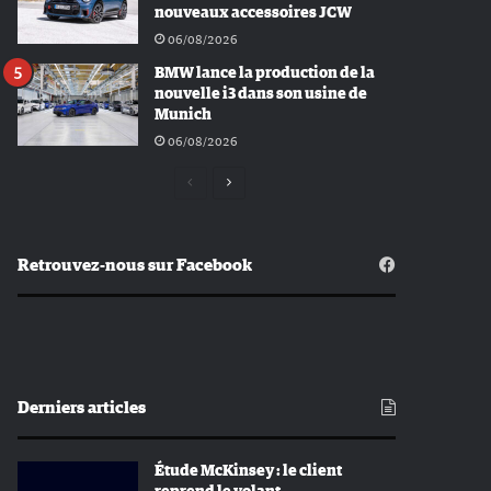
nouveaux accessoires JCW
06/08/2026
BMW lance la production de la
nouvelle i3 dans son usine de
Munich
06/08/2026
Page
Page
précédente
suivante
Retrouvez-nous sur Facebook
Derniers articles
Étude McKinsey : le client