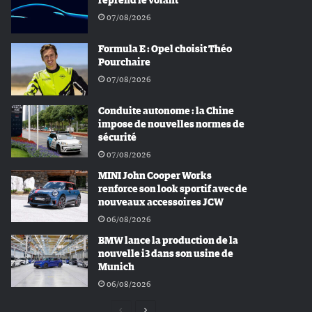
reprend le volant
07/08/2026
Formula E : Opel choisit Théo
Pourchaire
07/08/2026
Conduite autonome : la Chine
impose de nouvelles normes de
sécurité
07/08/2026
MINI John Cooper Works
renforce son look sportif avec de
nouveaux accessoires JCW
06/08/2026
BMW lance la production de la
nouvelle i3 dans son usine de
Munich
06/08/2026
Page
Page