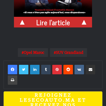
Lire l'article
Opel Maroc
SUV Grandland
Linkedin
Tumblr
Pinterest
Reddit
VKontakte
Partager par email
Imprimer
REJOIGNEZ
LESECOAUTO.MA ET
RECEVEZ NOS