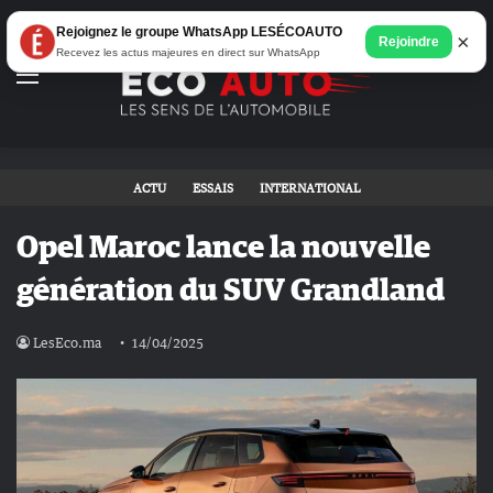
Rejoignez le groupe WhatsApp LESÉCOAUTO
×
Rejoindre
Recevez les actus majeures en direct sur WhatsApp
Menu
ACTU
ESSAIS
INTERNATIONAL
Opel Maroc lance la nouvelle
génération du SUV Grandland
LesEco.ma
14/04/2025