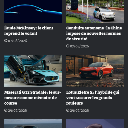
Étude McKinsey : le client
Conduite autonome : la Chine
reprend le volant
impose de nouvelles normes
de sécurité
07/08/2026
07/08/2026
Maserati GT2 Stradale : le sur-
Lotus Eletre X : l’hybride qui
mesure comme mémoire de
veut rassurer les grands
course
rouleurs
29/07/2026
29/07/2026