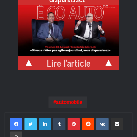
Lire l'article
automobile
Linkedin
Tumblr
Pinterest
Reddit
VKontakte
Partager par email
Imprimer