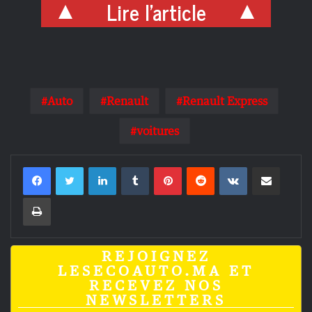
Lire l'article
Auto
Renault
Renault Express
voitures
Linkedin
Tumblr
Pinterest
Reddit
VKontakte
Partager par email
Imprimer
REJOIGNEZ
LESECOAUTO.MA ET
RECEVEZ NOS
NEWSLETTERS