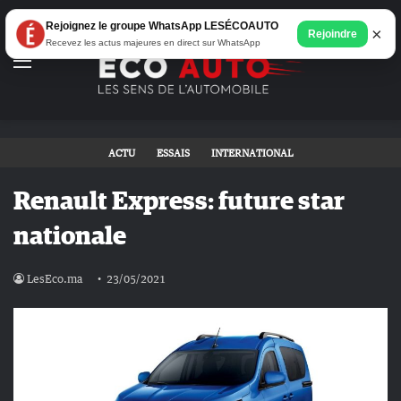
Rejoignez le groupe WhatsApp LESÉCOAUTO
×
Rejoindre
Recevez les actus majeures en direct sur WhatsApp
Menu
ACTU
ESSAIS
INTERNATIONAL
Renault Express: future star
nationale
LesEco.ma
23/05/2021