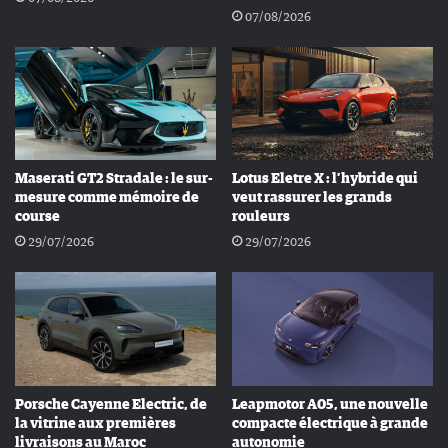
07/08/2026
Maserati GT2 Stradale : le sur-
Lotus Eletre X : l’hybride qui
mesure comme mémoire de
veut rassurer les grands
course
rouleurs
29/07/2026
29/07/2026
Porsche Cayenne Electric, de
Leapmotor A05, une nouvelle
la vitrine aux premières
compacte électrique à grande
livraisons au Maroc
autonomie