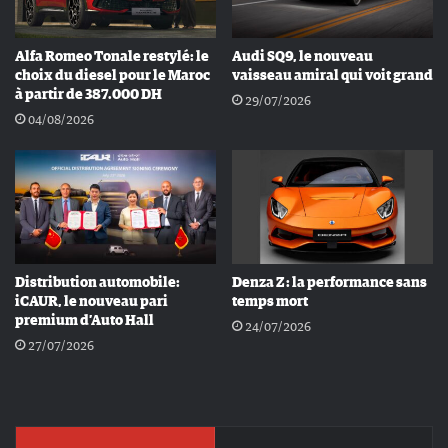
Alfa Romeo Tonale restylé: le
Audi SQ9, le nouveau
choix du diesel pour le Maroc
vaisseau amiral qui voit grand
à partir de 387.000 DH
29/07/2026
04/08/2026
Distribution automobile:
Denza Z : la performance sans
iCAUR, le nouveau pari
temps mort
premium d’Auto Hall
24/07/2026
27/07/2026