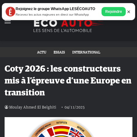
Rejoignez le groupe WhatsApp LESÉCOAUTO
×
Rejoindre
Recevez les actus majeures en direct sur WhatsApp
Menu
ACTU
ESSAIS
INTERNATIONAL
Coty 2026 : les constructeurs
mis à l’épreuve d’une Europe en
transition
Moulay Ahmed El Belghiti
04/11/2025