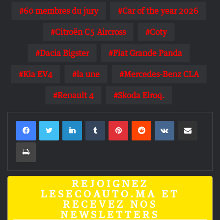
60 membres du jury
Car of the year 2026
Citroën C5 Aircross
Coty
Dacia Bigster
Fiat Grande Panda
Kia EV4
la une
Mercedes-Benz CLA
Renault 4
Skoda Elroq.
Linkedin
Tumblr
Pinterest
Reddit
VKontakte
Partager par email
Imprimer
REJOIGNEZ
LESECOAUTO.MA ET
RECEVEZ NOS
NEWSLETTERS