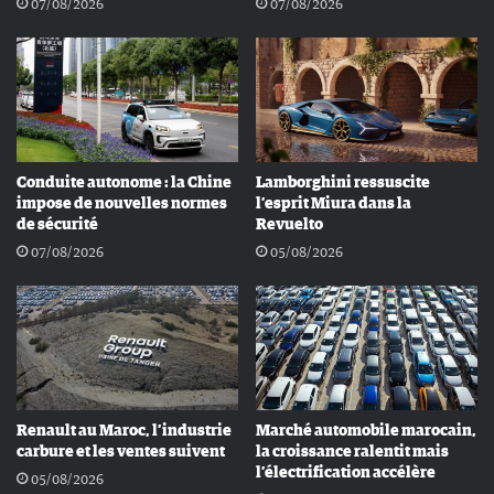
07/08/2026
07/08/2026
Conduite autonome : la Chine
Lamborghini ressuscite
impose de nouvelles normes
l’esprit Miura dans la
de sécurité
Revuelto
07/08/2026
05/08/2026
Renault au Maroc, l’industrie
Marché automobile marocain,
carbure et les ventes suivent
la croissance ralentit mais
l’électrification accélère
05/08/2026