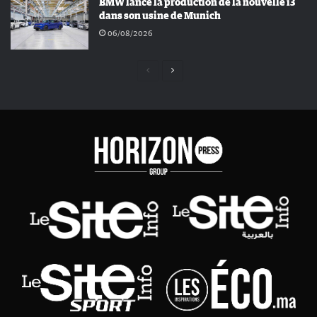
BMW lance la production de la nouvelle i3
dans son usine de Munich
06/08/2026
Page
Page
précédente
suivante