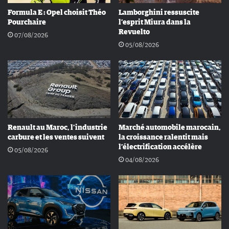
Formula E : Opel choisit Théo
Lamborghini ressuscite
Pourchaire
l’esprit Miura dans la
Revuelto
07/08/2026
05/08/2026
Renault au Maroc, l’industrie
Marché automobile marocain,
carbure et les ventes suivent
la croissance ralentit mais
l’électrification accélère
05/08/2026
04/08/2026