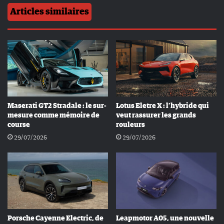
Articles similaires
Maserati GT2 Stradale : le sur-
Lotus Eletre X : l’hybride qui
mesure comme mémoire de
veut rassurer les grands
course
rouleurs
29/07/2026
29/07/2026
Porsche Cayenne Electric, de
Leapmotor A05, une nouvelle