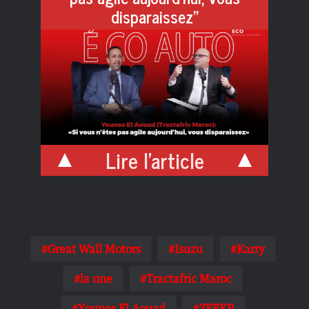
disparaissez”
Lire l'article
Great Wall Motors
Isuzu
Karry
la une
Tractafric Maroc
Younes El Aouad
ZEEKR