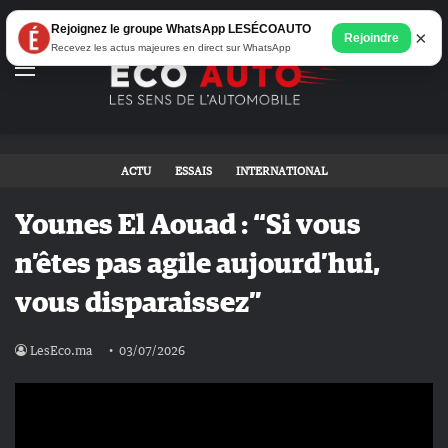
Rejoignez le groupe WhatsApp LESÉCOAUTO
×
Rejoindre
Recevez les actus majeures en direct sur WhatsApp
Menu
ACTU
ESSAIS
INTERNATIONAL
Younes El Aouad : “Si vous
n’êtes pas agile aujourd’hui,
vous disparaissez”
LesEco.ma
03/07/2026